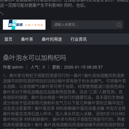
这一范围可能对健康产生不利影响5 同时，也应。
">
首页
桑叶茶
桑叶的用途
行业资讯
桑叶泡水可以加枸杞吗
作者:admin
人气：0
更新：2026-01-15 08:28:37
1、桑叶茶与枸杞子搭配饮用是可行的一桑叶1桑叶具有疏散风热清肺
润燥平抑肝阳清肝明目的功效2桑叶茶有助于利水去脚气，可将桑叶茶
水泡脚，以去除脚气3桑叶茶可用于祛斑，经常使用能减少脸部色斑4
桑叶茶对于降低血糖血压血脂有明显效果，适合“三高”人群饮用，具
有很好的保健；桑叶泡水喝是一种流行的健康饮品，其丰富的生物碱
成分有助于促进新陈代谢和补充气力以下是几种桑叶茶的正确冲泡方
法及其注意事项1 桑叶菊花茶 材料新鲜桑叶菊花适量冰糖 冲泡方法将
桑叶和菊花洗净后放入杯中，加入沸水并加入冰糖，浸泡5至10分钟2
桑叶枸杞茶 材料新鲜桑叶；桑叶茶与枸杞子搭配饮用是可行的，两者
均具有健康益处1 桑叶 桑叶具有疏散风热清肺润燥平抑肝阳清肝明目