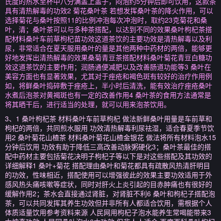
氏度的热水至杯中八分满盖上盖子，闷泡约5分钟后即可饮用，这款茶
具有清热解毒的功效2 菊花桑叶茶 若想发挥桑叶茶的降火作用，可以
选择菊花与桑叶按照11的比例冲泡每次冲泡时，取约23克菊花和桑
叶，清；桑叶茶可以与多种茶搭配，以达到不同的效果桑叶枸杞茶搭
配材料桑叶车前草枸杞苗功效这道茶饮的主要功效是清热解毒以及利
尿，非常适合在夏天服用桑叶的量是其他两种中药材的两倍，能够更
好地发挥出清热解毒的效果桑菊青豆茶搭配材料桑叶菊花青豆白糖功
效这道茶饮的主要作用；润肠通便减肥以及改善肠道功能等3 桑叶在
美容方面也有显著效果，尤其对于痤疮和褐色斑有较好的治疗作用例
如，将鲜桑叶捣碎敷于痤疮上，半小时后清洗，能有效治疗痤疮桑叶
水煮后泡茶对黄褐斑也有一定的改善作用4 桑叶茶的食用方法通常是
将其晒干后，进行适当的处理，就可以用来泡茶饮用。
3、1 桑叶枸杞茶 材料桑叶车前草枸杞 做法新鲜桑叶用量是车前草和
枸杞的两倍，共同煎水服用 功效清热解毒利尿祛湿，适合春夏季节饮
用2 桑叶菊花山楂茶 材料桑叶菊花山楂金银花 做法将所有材料泡水15
分钟后饮用 功效有助于降低三高改善动脉粥硬化3；桑叶茶最佳的搭
配中药材主要包括菊花决明子枸杞子等以下是对这些搭配及其功效的
详细解释1 桑叶+菊花 搭配理由桑叶和菊花都具有疏散风热清肝明目
的功效，性味相近，搭配使用可以增强彼此的效果主要功效适用于外
感风热头痛咳嗽等症状，同时对肝火上炎引起的目赤肿痛也有很好的
缓解作用2；茶水会直接通过肾脏，对肾脏不利6 桑叶和枸杞子搭配泡
茶，可以共同发挥其养生功效但并非所有人都适合饮用，需根据个人
体质适量饮用参考资料来源 人民网用枸杞子泡水能养生常喝能带来3