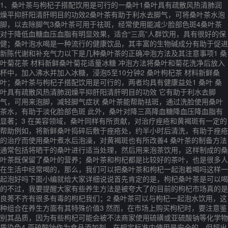
1、桑叶茶与枸杞子搭配饮用是可行的一桑叶1桑叶具有疏散风热清肺润
燥平抑肝阳清肝明目的功效2桑叶茶有助于利水去脚气，可将桑叶茶水泡
脚，以去除脚气3桑叶茶可用于祛斑，经常使用能减少脸部色斑4桑叶茶
对于降低血糖血压血脂有明显效果，适合“三高”人群饮用，具有很好的保
健；桑叶泡水喝是一种流行的健康饮品，其丰富的生物碱成分有助于促进
新陈代谢和补充气力以下是几种桑叶茶的正确冲泡方法及其注意事项1 桑
叶菊花茶 材料新鲜桑叶菊花适量冰糖 冲泡方法将桑叶和菊花洗净后放入
杯中，加入沸水并加入冰糖，浸泡5至10分钟2 桑叶枸杞茶 材料新鲜桑
叶；桑叶茶与枸杞子搭配饮用是可行的，两者均具有健康益处1 桑叶 桑
叶具有疏散风热清肺润燥平抑肝阳清肝明目的功效 它有助于利水去脚
气，可用来泡脚，减轻脚气症状 桑叶茶能帮助祛斑，通过洗脸使用桑叶
茶水，有助于淡化脸部色斑 此外，桑叶对降三高降血糖降血压降血脂有
显著；3 在美容领域，桑叶同样有所贡献，对治疗痤疮和黄褐斑有一定的
帮助例如，将新鲜桑叶捣碎后敷于痤疮处，约半小时后清洗，有助于痤疮
的治疗而使用桑叶煮水后泡澡，对黄褐斑也有所改善4 桑叶茶的制备方法
通常包括将晒干的桑叶进行适当处理，然后用来泡茶饮用，这样制成的桑
叶茶既保留了桑叶的营养；桑叶茶和枸杞都是比较好的茶叶，也是很多人
在生活中经常喝的，那么，我们可以把桑叶茶和枸杞一起泡着喝吗这样一
起泡好吗下面小编就给大家详细说说首先肯定的是，枸杞桑叶茶是可以喝
的不过，我要提醒大家有些养生方法是被夸大了的目前的枸杞市场真的是
良莠不齐有很多有毒的枸杞我们；2 桑叶茶可以与枸杞一起泡水饮用，这
种组合在养生方面有其特殊价值3 然而，在市场上购买枸杞时，要注意鉴
别其品质，因为有些枸杞可能会被不法商家使用硫磺或亚硫酸钠等化学物
质染色4 亚硫酸钠作为食品添加剂，在规定标准内使用是安全的，但超出