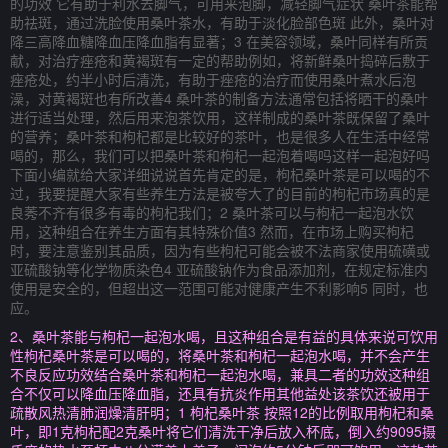
的功效 它有助于利水去脚气，可用来泡脚，减轻脚气症状 桑叶茶能帮
助祛斑，通过洗脸使用桑叶茶水，有助于淡化脸部色斑 此外，桑叶对
降三高降血糖降血压降血脂有显著；3 在美容领域，桑叶同样有所贡
献，对治疗痤疮和黄褐斑有一定的帮助例如，将新鲜桑叶捣碎后敷于
痤疮处，约半小时后清洗，有助于痤疮的治疗而使用桑叶煮水后泡
澡，对黄褐斑也有所改善4 桑叶茶的制备方法通常包括将晒干的桑叶
进行适当处理，然后用来泡茶饮用，这样制成的桑叶茶既保留了桑叶
的营养；桑叶茶和枸杞都是比较好的茶叶，也是很多人在生活中经常
喝的，那么，我们可以把桑叶茶和枸杞一起泡着喝吗这样一起泡好吗
下面小编就给大家详细说说首先肯定的是，枸杞桑叶茶是可以喝的不
过，我要提醒大家有些养生方法是被夸大了的目前的枸杞市场真的是
良莠不齐有很多有毒的枸杞我们；2 桑叶茶可以与枸杞一起泡水饮
用，这种组合在养生方面有其特殊价值3 然而，在市场上购买枸杞
时，要注意鉴别其品质，因为有些枸杞可能会被不法商家使用硫磺或
亚硫酸钠等化学物质染色4 亚硫酸钠作为食品添加剂，在规定标准内
使用是安全的，但超出这一范围可能对健康产生不利影响5 同时，也
应。
2、桑叶茶能与枸杞一起泡水喝，且这种组合是有益的具体来说可饮用
性枸杞桑叶茶是可以喝的，将桑叶茶和枸杞一起泡水喝，并不会产生
不良反应功效结合桑叶茶和枸杞一起泡水喝，兼具二者的功效这种组
合不仅可以降血压降血脂，还具有抗炎作用其他益处该茶饮还被用于
疏散风热清肺润燥清肝明；1 枸杞桑叶茶 按照12的比例取用枸杞和桑
叶，即1克枸杞配2克桑叶将它们清洗干净后放入杯底，倒入约9095摄