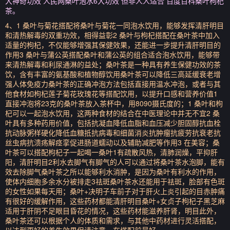
大神奇功效 人民网桑叶泡水6大功效 但非人人适合 百度百科桑叶枸杞
茶。
4、1 桑叶与菊花搭配将桑叶与菊花一同泡水饮用，能够发挥清肝明目
和清热解毒的双重功效，相得益彰2 桑叶与枸杞搭配在桑叶茶中加入
适量的枸杞，不仅能够增强其保健效果，还能进一步提升清肝明目的
作用3 桑叶与蒲公英搭配桑叶和蒲公英的组合适合泡水饮用，能够带
来清热解毒和利尿通淋的益处；桑叶茶是一种具有养生保健功效的茶
饮，含有丰富的氨基酸和植物醇饮用桑叶茶可以降低三高延缓衰老增
强人体免疫力桑叶茶的正确冲泡方法包括直接用温水冲泡，或者与其
他食材如枸杞莲子菊花玫瑰花等搭配饮用，以提升口感和营养价值1
直接冲泡将23克的桑叶茶放入茶杯中，用8090摄氏度的；1 桑叶和枸
杞可以一起泡水饮用，这两种食材的结合在中医理论中并无不宜2 桑
叶具有多种药用价值，包括抗凝血降低血脂和血压减少胆固醇抗血栓
抗动脉粥样硬化降低血糖抵抗病毒和细菌消炎抗肿瘤抗疲劳抗衰老抗
丝虫病抗溃疡解痉挛促进肠道蠕动以及辅助减肥等作用3 在美容；桑
叶茶可以搭配枸杞子一起喝一桑叶1有疏散风热，清肺润燥，平抑肝
阳，清肝明目2利水去脚气有脚气的人可以通过将桑叶茶水泡脚，能有
效去除脚气桑叶茶之所以能够利水消肿，是因为桑叶有利水的作用，
使体内细胞多余水分被排走3祛斑桑叶茶水还能用于祛斑，脸部有色斑
的女性如果每天用；桑叶+决明子车前子对于肝火上炎引起的目赤肿痛
有很好的缓解作用，这些药材都能清肝明目桑叶+女贞子枸杞子黑芝麻
适用于肝阴不足眼目昏花的情况，这些药材能滋养肝肾，明目此外，
桑叶茶还可以根据个人的体质和需求，与其他中药材进行灵活搭配，