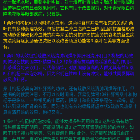
杞一起泡水喝，能够平肝明目，对于治疗肝肾阴虚引起的眼干眼涩眼
疲劳等症状有显著效果同时，它也有助于改善视力，对于青光眼白内
障老花眼等眼部疾病，只要是。
1 桑叶和枸杞可以同时泡水饮用，这两种食材并没有相克的关系2 桑
叶具有多种药理功效，包括抗凝血降血脂降血压降胆固醇抗血栓形成
抗动脉粥样硬化降血糖抗病毒抑菌抗炎抗肿瘤抗疲劳抗衰老抗丝虫病
抗溃疡解痉润肠通便减肥以及改善肠道功能等3 桑叶在美容方面也
有。
1 桑叶的功效包括疏散风热清肺润燥平抑肝阳清肝明目2 枸杞的功效
则体现在扶阴固本补精益气上3 绿茶则有抗癌防癌延缓衰老的作用4
此茶适合每天饮用，可代茶频饮，对胆固醇偏高的人群尤其有益5 桑
叶和枸杞一起泡水喝，因为它们在性味上没有冲突，能够共同发挥疏
散风热补肾。
桑叶枸杞茶具有滋补肝肾的功效，还有疏散风热清肺润燥等作用，但
是喝的时候要注意，不可以长时间喝，容易伤脾胃1滋补肝肾桑叶和枸
杞子是临床上一种常见的中草药，把桑叶和枸杞子搭配在一起喝，能
够达到滋补肝肾的效果，同时也能有效的缓解肾虚症状2疏散风热桑叶
具有清肝热的效果，枸杞又有。
1 桑叶与枸杞搭配泡水喝，能够发挥多种药用效果2 这种饮品有助于
清热解毒平肝明目，还能滋阴补肾3 对于因肝肾阴虚引起的症状，如
眼干眼涩视力疲劳等，它有缓解作用4 此外，它还能帮助降低血压血
脂，并具有一定的减肥效果5 建议每天使用适量的桑叶和枸杞，用温