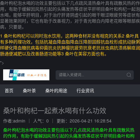
桑叶枸杞泡水喝的功效主要包括以下几点疏风清热桑叶具有疏散风热的作
用，有助于缓解因风热引起的头痛发热等症状平肝明目桑叶和枸杞一起泡
水喝，能够平肝明目，对于治疗肝肾阴虚引起的眼干眼涩眼疲劳等症状有
显著效果同时，它也有助于改善视力，对于青光眼白内障老花眼等眼部疾
病，只要是。
1 桑叶和枸杞可以同时泡水饮用，这两种食材并没有相克的关系2 桑叶具
有多种药理功效，包括抗凝血降血脂降血压降胆固醇抗血栓形成抗动脉粥
样硬化降血糖抗病毒抑菌抗炎抗肿瘤抗疲劳抗衰老抗丝虫病抗溃疡解痉润
肠通便减肥以及改善肠道功能等3 桑叶在美容方面也有。
">
首页
桑叶茶
桑叶的用途
行业资讯
桑叶和枸杞一起煮水喝有什么功效
作者:admin
人气：0
更新：2026-04-21 16:28:54
桑叶枸杞泡水喝的功效主要包括以下几点疏风清热桑叶具有疏散风热
的作用，有助于缓解因风热引起的头痛发热等症状平肝明目桑叶和枸