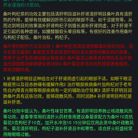
开水浸泡约15至20。
桑叶枸杞茶的功效主要包括清肝明目滋补肝肾清肝明目桑叶具有清肝
热的作用，能够有效缓解因肝热引起的眼部不适，如干涩疲劳等，从
而达到明目的效果滋补肝肾枸杞子则擅长滋补肝肾阴虚，对于肝肾不
足引起的各种症状，如腰膝酸软头晕目眩等，有很好的改善作用桑叶
与枸杞子配伍，桑叶治标，枸杞子。
桑叶茶的制作方法及功效 1 桑叶枸杞茶具有清热解毒利尿的功效，适
合在夏天服用2 桑菊青豆茶具有清肝明目消炎疏物闹散风热的效果，
常用于治疗急性眼结膜炎等疾病3 桑叶菊花山楂茶具有预防及治疗高
血压胆固醇动脉粥硬化等功效4 桑叶菊花茶适合风热感冒患者服用，
具有凉解作用。
1 补肾清肝明目这种组合对于肝肾阴虚引起的眼部不适，如眼干眼涩
眼疲劳以及目赤肿痛有缓解作用2 治疗眼部疾病桑叶加枸杞对于老年
性白内障青光眼等眼部疾病有一定的辅助治疗效果3 清肝平肝明目润
肺桑叶具有这些功效，能够疏散风热，同时润肺4 补肝肾明目枸杞是
滋补肝肾。
桑叶功效中医认为，桑叶性味甘苦寒，有清肝明目养肺止咳疏散风热
等功效，是春季常用的清肝火药材食用建议桑菊茶配方为桑叶10克杭
菊花5克枸杞子10克，加开水冲泡10 15分钟后饮用此茶中桑叶疏散风
热，菊花清肝明目，枸杞子滋补肝肾且中和寒性，适合肝火旺盛经常
用眼眼睛过敏。