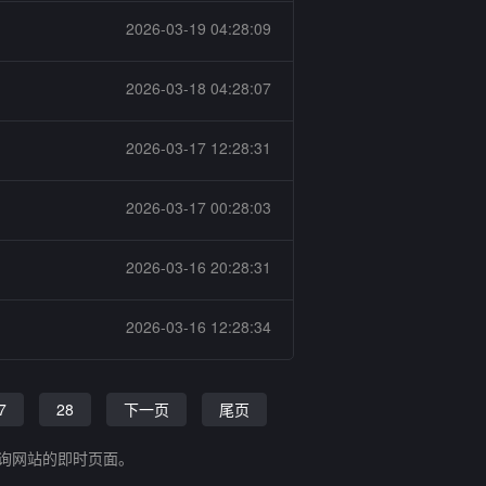
2026-03-19 04:28:09
2026-03-18 04:28:07
2026-03-17 12:28:31
2026-03-17 00:28:03
2026-03-16 20:28:31
2026-03-16 12:28:34
7
28
下一页
尾页
查询网站的即时页面。