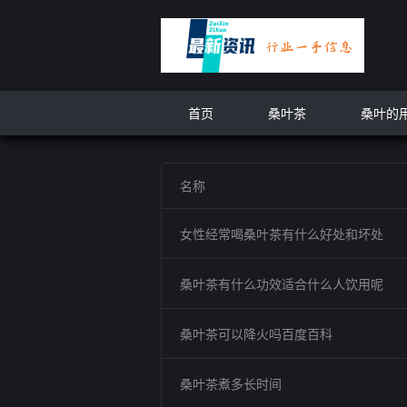
首页
桑叶茶
桑叶的
名称
女性经常喝桑叶茶有什么好处和坏处
桑叶茶有什么功效适合什么人饮用呢
桑叶茶可以降火吗百度百科
桑叶茶煮多长时间