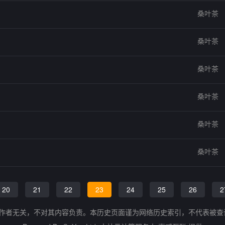
桑叶茶
桑叶茶
桑叶茶
桑叶茶
桑叶茶
桑叶茶
20
21
22
23
24
25
26
2
的作者无关，不对其内容负责。本历史页面谨为网络历史索引，不代表被