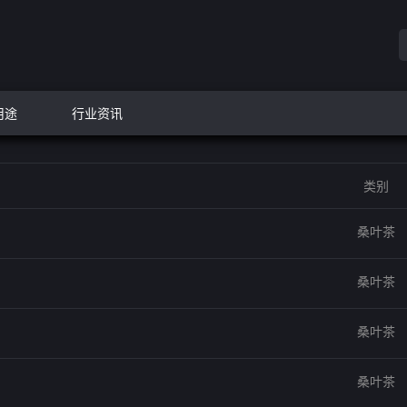
用途
行业资讯
类别
桑叶茶
桑叶茶
桑叶茶
桑叶茶