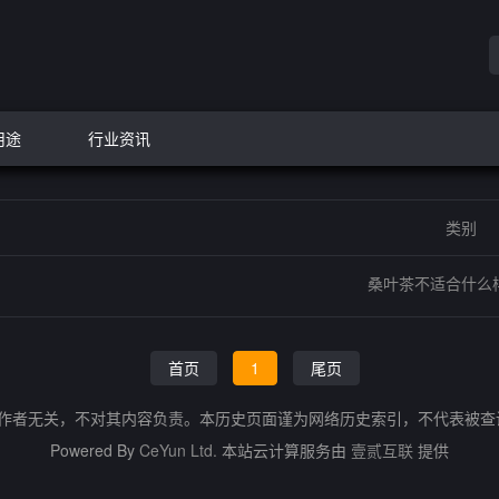
用途
行业资讯
类别
桑叶茶不适合什么
首页
1
尾页
的作者无关，不对其内容负责。本历史页面谨为网络历史索引，不代表被
Powered By
CeYun Ltd.
本站云计算服务由
壹贰互联
提供